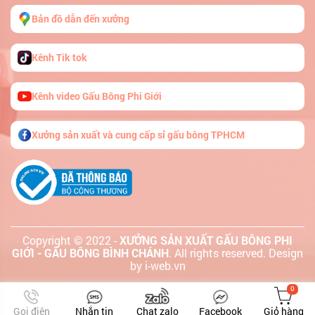
Bản đồ dẫn đến xưởng
Kênh Tik tok
Kênh video Gấu Bông Phi Giới
Xưởng sản xuất và cung cấp sỉ gấu bông TPHCM
Copyright © 2022 -
XƯỞNG SẢN XUẤT GẤU BÔNG PHI
GIỚI - GẤU BÔNG BÌNH CHÁNH
. All rights reserved.
Design
by i-web.vn
0
Giỏ hàng
Gọi điện
Nhắn tin
Chat zalo
Facebook