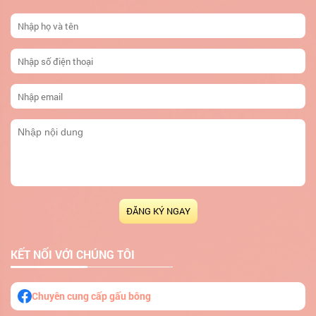
ĐĂNG KÝ NGAY
KẾT NỐI VỚI CHÚNG TÔI
Chuyên cung cấp gấu bông