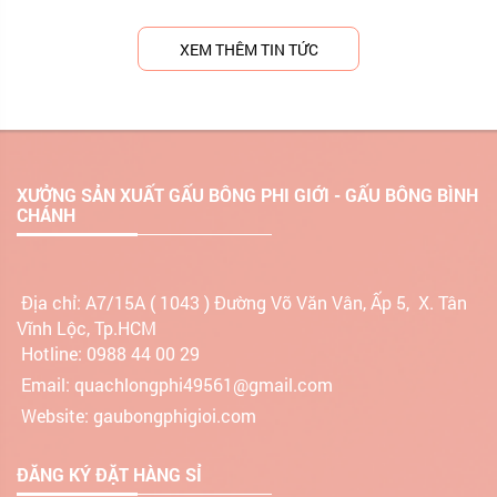
XEM THÊM TIN TỨC
XƯỞNG SẢN XUẤT GẤU BÔNG PHI GIỚI - GẤU BÔNG BÌNH
CHÁNH
Địa chỉ:
A7/15A ( 1043 ) Đường Võ Văn Vân, Ấp 5, X. Tân
Vĩnh Lộc, Tp.HCM
Hotline: 0988 44 00 29
Email: quachlongphi49561@gmail.com
Website: gaubongphigioi.com
ĐĂNG KÝ ĐẶT HÀNG SỈ