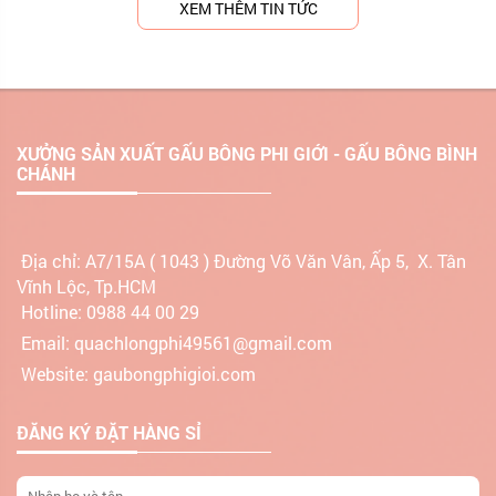
XEM THÊM TIN TỨC
XƯỞNG SẢN XUẤT GẤU BÔNG PHI GIỚI - GẤU BÔNG BÌNH
CHÁNH
Địa chỉ:
A7/15A ( 1043 ) Đường Võ Văn Vân, Ấp 5, X. Tân
Vĩnh Lộc, Tp.HCM
Hotline: 0988 44 00 29
Email: quachlongphi49561@gmail.com
Website: gaubongphigioi.com
ĐĂNG KÝ ĐẶT HÀNG SỈ