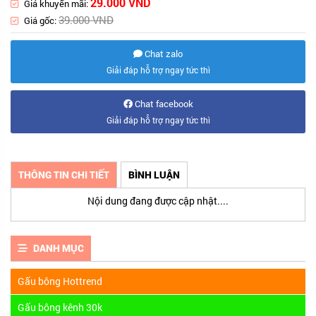
29.000 VND
Giá khuyến mãi:
39.000 VND
Giá gốc:
Chat zalo
Giải đáp hỗ trợ ngay tức thì
Chat facebook
Giải đáp hỗ trợ ngay tức thì
THÔNG TIN CHI TIẾT
BÌNH LUẬN
Nội dung đang được cập nhật....
DANH MỤC
Gấu bông Hottrend
Gấu bông kênh 30k