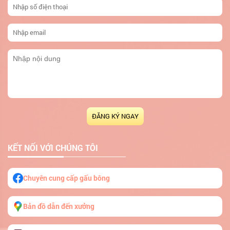
ĐĂNG KÝ NGAY
KẾT NỐI VỚI CHÚNG TÔI
Chuyên cung cấp gấu bông
Bản đồ dẫn đến xưởng