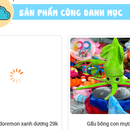
SẢN PHẨM CÙNG DANH MỤC
doremon xanh dương 29k
Gấu bông con mực