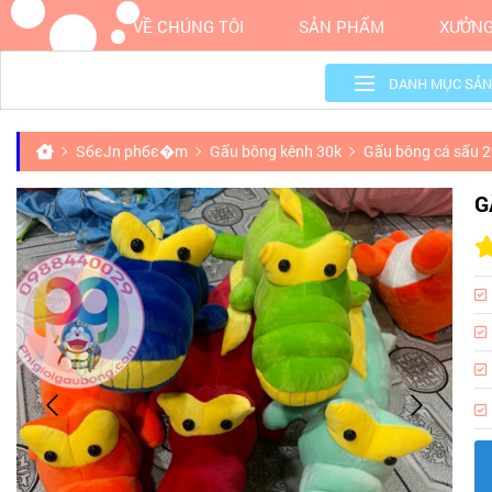
VỀ CHÚNG TÔI
SẢN PHẨM
XƯỞNG
DANH MỤC SẢN
SбєЈn phбє�m
Gấu bông kênh 30k
Gấu bông cá sấu 
G