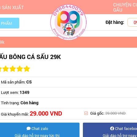
CHUYỆN C
 SẢN XUẤT
GẤU
0
Đặt hàng:
 PHẨM
29k
ẤU BÔNG CÁ SẤU 29K
CS
Mã sản phẩm:
1349
Lượt xem:
Còn hàng
Tình trạng:
29.000 VND
Giá gốc:
39.000 VND
Giá khuyến mãi:
Chat zalo
Chat facebo
Giải đáp hỗ trợ ngay tức thì
Giải đáp hỗ trợ ngay 