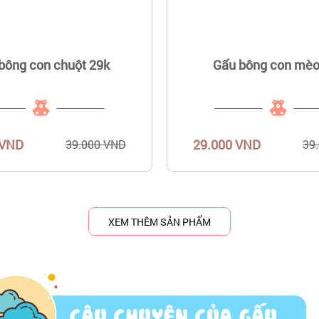
bông con chuột 29k
Gấu bông con mèo
 VND
29.000 VND
39.000 VND
39
XEM THÊM SẢN PHẨM
CÂU CHUYỆN CỦA GẤU