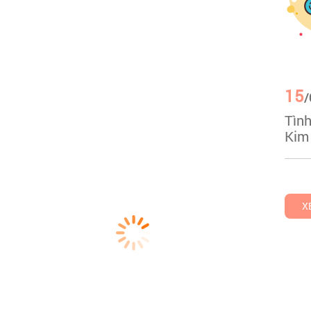
15
/
Tìn
Kim 
X