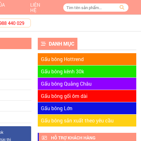
ỦA
LIÊN
HỆ
988 440 029
DANH MỤC
Gấu bông Hottrend
Gấu bông kênh 30k
Gấu bông Quảng Châu
Gấu bông gối ôm dài
Gấu bông Lớn
Gấu bông sản xuất theo yêu cầu
ok
HỖ TRỢ KHÁCH HÀNG
tức thì